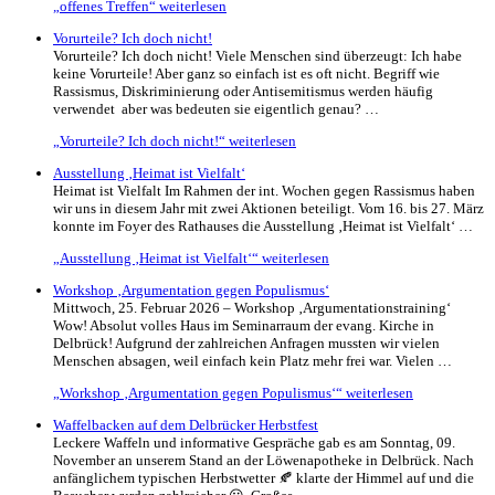
„offenes Treffen“
weiterlesen
Vorurteile? Ich doch nicht!
Vorurteile? Ich doch nicht! Viele Menschen sind überzeugt: Ich habe
keine Vorurteile! Aber ganz so einfach ist es oft nicht. Begriff wie
Rassismus, Diskriminierung oder Antisemitismus werden häufig
verwendet aber was bedeuten sie eigentlich genau? …
„Vorurteile? Ich doch nicht!“
weiterlesen
Ausstellung ‚Heimat ist Vielfalt‘
Heimat ist Vielfalt Im Rahmen der int. Wochen gegen Rassismus haben
wir uns in diesem Jahr mit zwei Aktionen beteiligt. Vom 16. bis 27. März
konnte im Foyer des Rathauses die Ausstellung ‚Heimat ist Vielfalt‘ …
„Ausstellung ‚Heimat ist Vielfalt‘“
weiterlesen
Workshop ‚Argumentation gegen Populismus‘
Mittwoch, 25. Februar 2026 – Workshop ‚Argumentationstraining‘
Wow! Absolut volles Haus im Seminarraum der evang. Kirche in
Delbrück! Aufgrund der zahlreichen Anfragen mussten wir vielen
Menschen absagen, weil einfach kein Platz mehr frei war. Vielen …
„Workshop ‚Argumentation gegen Populismus‘“
weiterlesen
Waffelbacken auf dem Delbrücker Herbstfest
Leckere Waffeln und informative Gespräche gab es am Sonntag, 09.
November an unserem Stand an der Löwenapotheke in Delbrück. Nach
anfänglichem typischen Herbstwetter 🍂 klarte der Himmel auf und die